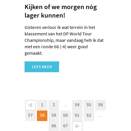
Kijken of we morgen nóg
lager kunnen!
Gisteren verloor ik wat terrein in het
klassement van het DP World Tour
Championship, maar vandaag heb ik dat
met een ronde 68 (-4) weer goed
gemaakt.
LEES MEER
1
2
54
55
56
...
57
58
59
60
61
62
...
66
67