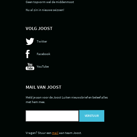
Geen topvorm wel de middenmoot
Nu al zin in nieuwe seizoen!
VOLG JOOST
Twitter
Facebook
YouTube
MAIL VAN JOOST
Meld je aan voor de Joost Luiten nieuwsbrief en beleef alles
met hem mee.
VERSTUUR
Vragen? Stuur een
mail
aan team Joost.