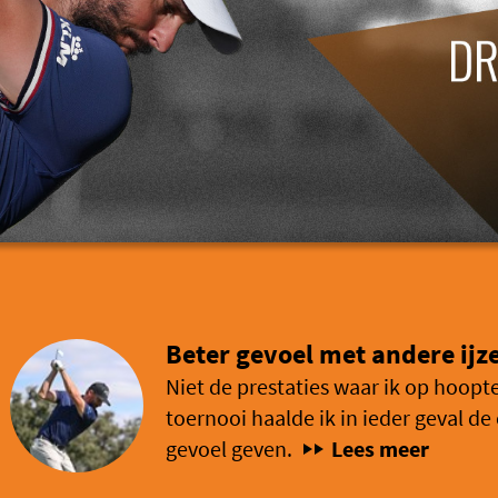
Beter gevoel met andere ijz
Niet de prestaties waar ik op hoopte
toernooi haalde ik in ieder geval de
gevoel geven.
Lees meer