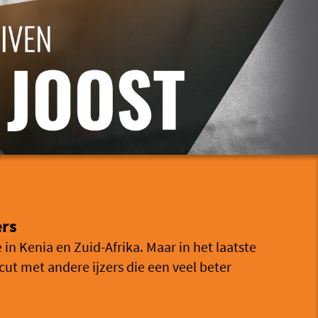
ers
 in Kenia en Zuid-Afrika. Maar in het laatste
 cut met andere ijzers die een veel beter