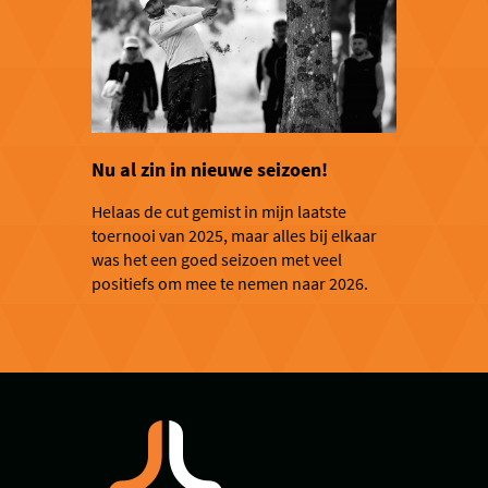
Nu al zin in nieuwe seizoen!
Helaas de cut gemist in mijn laatste
toernooi van 2025, maar alles bij elkaar
was het een goed seizoen met veel
positiefs om mee te nemen naar 2026.