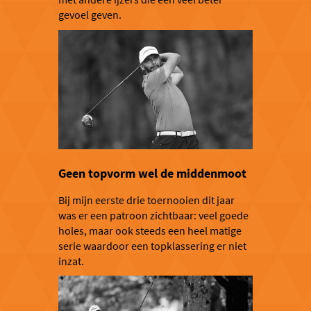
gevoel geven.
Geen topvorm wel de middenmoot
Bij mijn eerste drie toernooien dit jaar
was er een patroon zichtbaar: veel goede
holes, maar ook steeds een heel matige
serie waardoor een topklassering er niet
inzat.