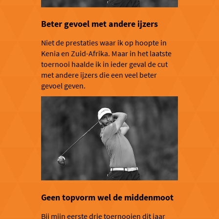
Beter gevoel met andere ijzers
Niet de prestaties waar ik op hoopte in
Kenia en Zuid-Afrika. Maar in het laatste
toernooi haalde ik in ieder geval de cut
met andere ijzers die een veel beter
gevoel geven.
Geen topvorm wel de middenmoot
Bij mijn eerste drie toernooien dit jaar