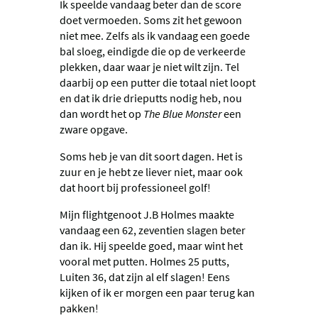
Ik speelde vandaag beter dan de score
doet vermoeden. Soms zit het gewoon
niet mee. Zelfs als ik vandaag een goede
bal sloeg, eindigde die op de verkeerde
plekken, daar waar je niet wilt zijn. Tel
daarbij op een putter die totaal niet loopt
en dat ik drie drieputts nodig heb, nou
dan wordt het op
The Blue Monster
een
zware opgave.
Soms heb je van dit soort dagen. Het is
zuur en je hebt ze liever niet, maar ook
dat hoort bij professioneel golf!
Mijn flightgenoot J.B Holmes maakte
vandaag een 62, zeventien slagen beter
dan ik. Hij speelde goed, maar wint het
vooral met putten. Holmes 25 putts,
Luiten 36, dat zijn al elf slagen! Eens
kijken of ik er morgen een paar terug kan
pakken!