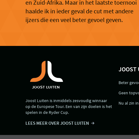
en Zuid-Afrika. Maar in het laatste toernooi
haalde ik in ieder geval de cut met andere
ijzers die een veel beter gevoel geven.
JOOST 
Beter gevoe
Geen topv
Joost Luiten is inmiddels zesvoudig winnaar
Nu al zin i
op de Europese Tour. Een van zijn doelen is het
spelen in de Ryder Cup.
LEES MEER OVER JOOST LUITEN