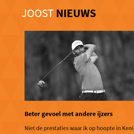
JOOST
NIEUWS
Beter gevoel met andere ijzers
Niet de prestaties waar ik op hoopte in Keni