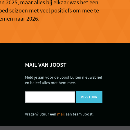
an 2025, maar alles bij elkaar was het een
oed seizoen met veel positiefs om mee te
emen naar 2026.
MAIL VAN JOOST
Meld je aan voor de Joost Luiten nieuwsbrief
en beleef alles met hem mee.
VERSTUUR
Vragen? Stuur een
mail
aan team Joost.