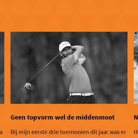
Geen topvorm wel de middenmoot
N
a
Bij mijn eerste drie toernooien dit jaar was er
H