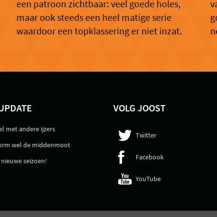
een patroon zichtbaar: veel goede holes,
v
maar ook steeds een heel matige serie
g
waardoor een topklassering er niet inzat.
n
UPDATE
VOLG JOOST
l met andere ijzers
Twitter
orm wel de middenmoot
Facebook
n nieuwe seizoen!
YouTube