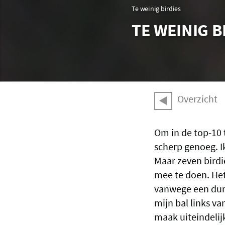
Te weinig birdies
TE WEINIG B
Overzicht
Om in de top-10 
scherp genoeg. I
Maar zeven birdi
mee te doen. Het
vanwege een dure
mijn bal links v
maak uiteindelij