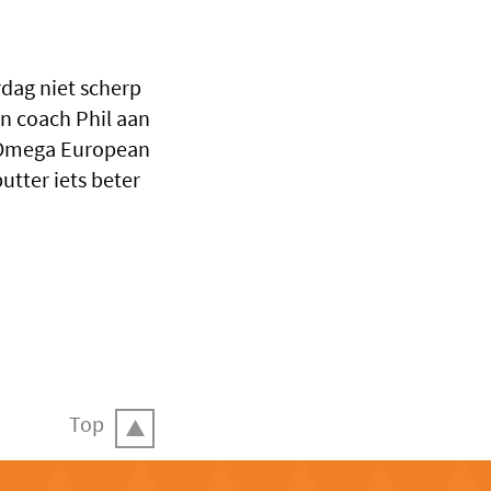
rdag niet scherp
n coach Phil aan
e Omega European
utter iets beter
Top