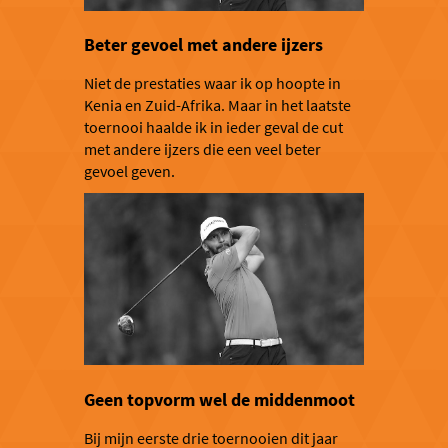
Beter gevoel met andere ijzers
Niet de prestaties waar ik op hoopte in
Kenia en Zuid-Afrika. Maar in het laatste
toernooi haalde ik in ieder geval de cut
met andere ijzers die een veel beter
gevoel geven.
Geen topvorm wel de middenmoot
Bij mijn eerste drie toernooien dit jaar