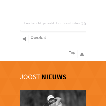
Een bericht gedeeld door Joost luiten (@joostluitenofficial)
Overzicht
Top
JOOST
NIEUWS