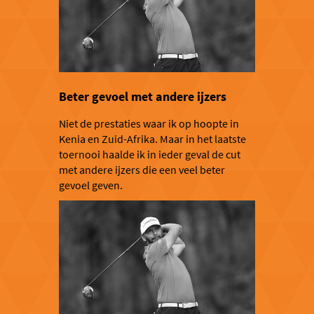
Beter gevoel met andere ijzers
Niet de prestaties waar ik op hoopte in
Kenia en Zuid-Afrika. Maar in het laatste
toernooi haalde ik in ieder geval de cut
met andere ijzers die een veel beter
gevoel geven.