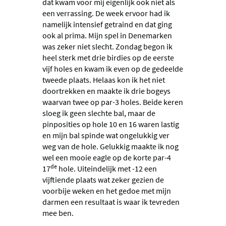
dat kwam voor mij eigenlijk ook niet als
een verrassing. De week ervoor had ik
namelijk intensief getraind en dat ging
ook al prima. Mijn spel in Denemarken
was zeker niet slecht. Zondag begon ik
heel sterk met drie birdies op de eerste
vijf holes en kwam ik even op de gedeelde
tweede plaats. Helaas kon ik het niet
doortrekken en maakte ik drie bogeys
waarvan twee op par-3 holes. Beide keren
sloeg ik geen slechte bal, maar de
pinposities op hole 10 en 16 waren lastig
en mijn bal spinde wat ongelukkig ver
weg van de hole. Gelukkig maakte ik nog
wel een mooie eagle op de korte par-4
de
17
hole. Uiteindelijk met -12 een
vijftiende plaats wat zeker gezien de
voorbije weken en het gedoe met mijn
darmen een resultaat is waar ik tevreden
mee ben.