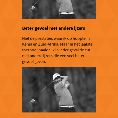
Beter gevoel met andere ijzers
Niet de prestaties waar ik op hoopte in
Kenia en Zuid-Afrika. Maar in het laatste
toernooi haalde ik in ieder geval de cut
met andere ijzers die een veel beter
gevoel geven.