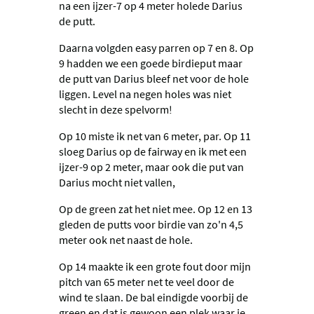
na een ijzer-7 op 4 meter holede Darius
de putt.
Daarna volgden easy parren op 7 en 8. Op
9 hadden we een goede birdieput maar
de putt van Darius bleef net voor de hole
liggen. Level na negen holes was niet
slecht in deze spelvorm!
Op 10 miste ik net van 6 meter, par. Op 11
sloeg Darius op de fairway en ik met een
ijzer-9 op 2 meter, maar ook die put van
Darius mocht niet vallen,
Op de green zat het niet mee. Op 12 en 13
gleden de putts voor birdie van zo'n 4,5
meter ook net naast de hole.
Op 14 maakte ik een grote fout door mijn
pitch van 65 meter net te veel door de
wind te slaan. De bal eindigde voorbij de
green en dat is gewoon een plek waar je