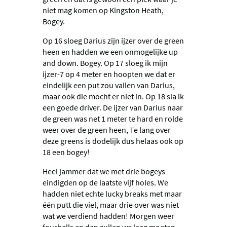
niet mag komen op Kingston Heath,
Bogey.
Op 16 sloeg Darius zijn ijzer over de green
heen en hadden we een onmogelijke up
and down. Bogey. Op 17 sloeg ik mijn
ijzer-7 op 4 meter en hoopten we dat er
eindelijk een put zou vallen van Darius,
maar ook die mocht er niet in. Op 18 sla ik
een goede driver. De ijzer van Darius naar
de green was net 1 meter te hard en rolde
weer over de green heen, Te lang over
deze greens is dodelijk dus helaas ook op
18 een bogey!
Heel jammer dat we met drie bogeys
eindigden op de laatste vijf holes. We
hadden niet echte lucky breaks met maar
één putt die viel, maar drie over was niet
wat we verdiend hadden! Morgen weer
fourballs en dan zullen we laag moeten