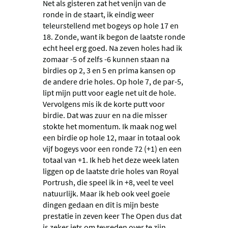
Net als gisteren zat het venijn van de
ronde in de staart, ik eindig weer
teleurstellend met bogeys op hole 17 en
18. Zonde, want ik begon de laatste ronde
echt heel erg goed. Na zeven holes had ik
zomaar -5 of zelfs -6 kunnen staan na
birdies op 2, 3 en 5 en prima kansen op
de andere drie holes. Op hole 7, de par-5,
lipt mijn putt voor eagle net uit de hole.
Vervolgens mis ik de korte putt voor
birdie. Dat was zuur en na die misser
stokte het momentum. Ik maak nog wel
een birdie op hole 12, maar in totaal ook
vijf bogeys voor een ronde 72 (+1) en een
totaal van +1. Ik heb het deze week laten
liggen op de laatste drie holes van Royal
Portrush, die speel ik in +8, veel te veel
natuurlijk. Maar ik heb ook veel goeie
dingen gedaan en dit is mijn beste
prestatie in zeven keer The Open dus dat
is zeker iets om tevreden over te zijn.