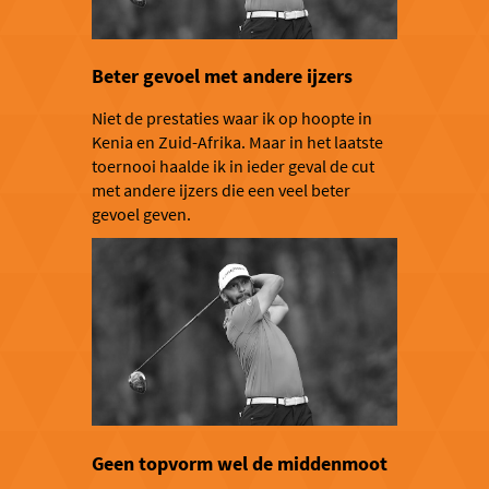
Beter gevoel met andere ijzers
Niet de prestaties waar ik op hoopte in
Kenia en Zuid-Afrika. Maar in het laatste
toernooi haalde ik in ieder geval de cut
met andere ijzers die een veel beter
gevoel geven.
Geen topvorm wel de middenmoot