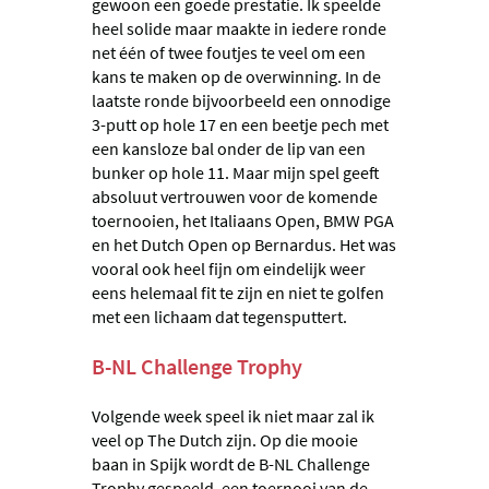
gewoon een goede prestatie. Ik speelde
heel solide maar maakte in iedere ronde
net één of twee foutjes te veel om een
kans te maken op de overwinning. In de
laatste ronde bijvoorbeeld een onnodige
3-putt op hole 17 en een beetje pech met
een kansloze bal onder de lip van een
bunker op hole 11. Maar mijn spel geeft
absoluut vertrouwen voor de komende
toernooien, het Italiaans Open, BMW PGA
en het Dutch Open op Bernardus. Het was
vooral ook heel fijn om eindelijk weer
eens helemaal fit te zijn en niet te golfen
met een lichaam dat tegensputtert.
B-NL Challenge Trophy
Volgende week speel ik niet maar zal ik
veel op The Dutch zijn. Op die mooie
baan in Spijk wordt de B-NL Challenge
Trophy gespeeld, een toernooi van de