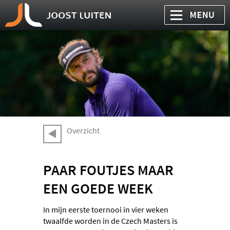
Overzicht
PAAR FOUTJES MAAR
EEN GOEDE WEEK
In mijn eerste toernooi in vier weken
twaalfde worden in de Czech Masters is