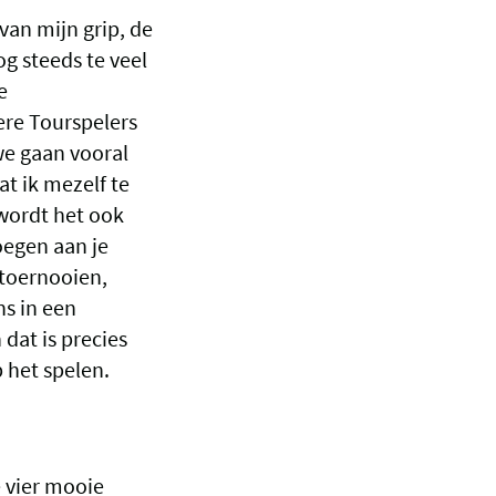
van mijn grip, de
og steeds te veel
e
ere Tourspelers
we gaan vooral
t ik mezelf te
t wordt het ook
oegen aan je
e toernooien,
ns in een
 dat is precies
p het spelen.
e vier mooie