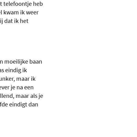
t telefoontje heb
el kwam ik weer
j dat ik het
en moeilijke baan
as eindig ik
unker, maar ik
ver je na een
llend, maar als je
fde eindigt dan