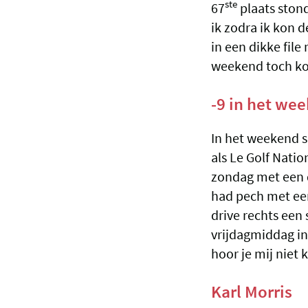
ste
67
plaats ston
ik zodra ik kon 
in een dikke file
weekend toch ko
-9 in het we
In het weekend s
als Le Golf Natio
zondag met een d
had pech met een
drive rechts een 
vrijdagmiddag in
hoor je mij niet 
Karl Morris