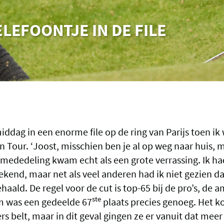
LEFOONTJE IN DE FILE
iddag in een enorme file op de ring van Parijs toen ik
 Tour. ‘Joost, misschien ben je al op weg naar huis, m
e mededeling kwam echt als een grote verrassing. Ik h
ekend, maar net als veel anderen had ik niet gezien 
aald. De regel voor de cut is top-65 bij de pro’s, de a
ste
m was een gedeelde 67
plaats precies genoeg. Het k
rs belt, maar in dit geval gingen ze er vanuit dat meer