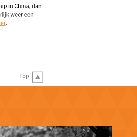
ip in China, dan
rlijk weer een
ter
.
Top