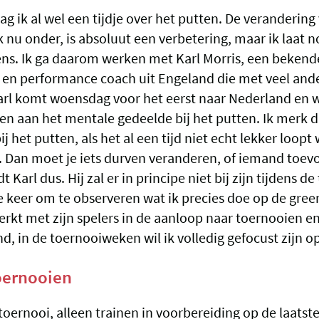
g ik al wel een tijdje over het putten. De verandering 
 nu onder, is absoluut een verbetering, maar ik laat n
ens. Ik ga daarom werken met Karl Morris, een bekend
en performance coach uit Engeland die met veel and
arl komt woensdag voor het eerst naar Nederland en 
n aan het mentale gedeelde bij het putten. Ik merk da
ij het putten, als het al een tijd niet echt lekker loop
. Dan moet je iets durven veranderen, of iemand toev
 Karl dus. Hij zal er in principe niet bij zijn tijdens d
e keer om te observeren wat ik precies doe op de gree
erkt met zijn spelers in de aanloop naar toernooien en
ind, in de toernooiweken wil ik volledig gefocust zijn o
oernooien
oernooi, alleen trainen in voorbereiding op de laatst