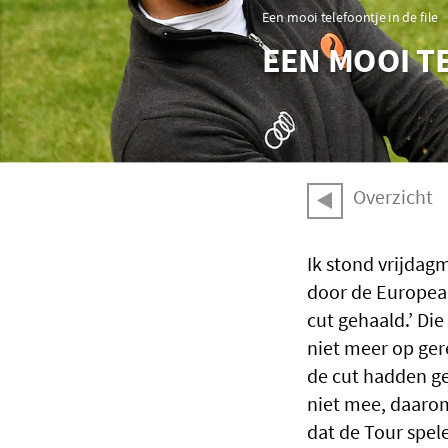
Een mooi telefoontje in de file
EEN MOOI TE
Overzicht
Ik stond vrijdagm
door de European
cut gehaald.’ Di
niet meer op ger
de cut hadden geh
niet mee, daaro
dat de Tour spele