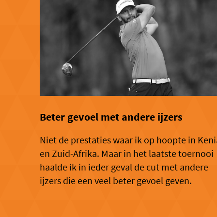
Beter gevoel met andere ijzers
Niet de prestaties waar ik op hoopte in Keni
en Zuid-Afrika. Maar in het laatste toernooi
haalde ik in ieder geval de cut met andere
ijzers die een veel beter gevoel geven.