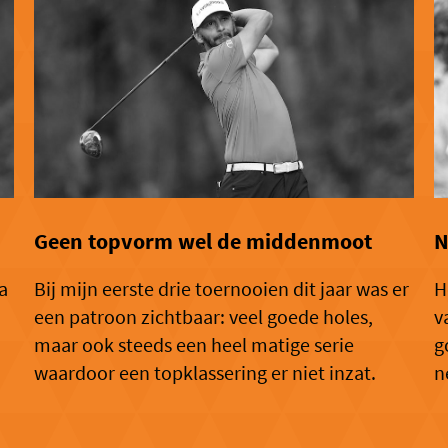
Geen topvorm wel de middenmoot
N
a
Bij mijn eerste drie toernooien dit jaar was er
H
een patroon zichtbaar: veel goede holes,
v
maar ook steeds een heel matige serie
g
waardoor een topklassering er niet inzat.
n